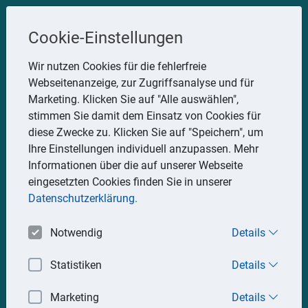
Steuerberater
Cookie-Einstellungen
Uwe Glauner
Wir nutzen Cookies für die fehlerfreie
Webseitenanzeige, zur Zugriffsanalyse und für
Erlachstraße 28, 75217 Birkenfeld
Marketing. Klicken Sie auf "Alle auswählen",
Telefon: 07082 7935533
stimmen Sie damit dem Einsatz von Cookies für
Mobil: 0151 15330111
diese Zwecke zu. Klicken Sie auf "Speichern", um
E-Mail:
stbglauner@t-online.de
Ihre Einstellungen individuell anzupassen. Mehr
Informationen über die auf unserer Webseite
eingesetzten Cookies finden Sie in unserer
Impressum
Datenschutz
Datenschutzerklärung.
Notwendig
Details
Statistiken
Details
Marketing
Details