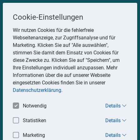
Steuerberater
Cookie-Einstellungen
Uwe Glauner
Wir nutzen Cookies für die fehlerfreie
Webseitenanzeige, zur Zugriffsanalyse und für
Erlachstraße 28, 75217 Birkenfeld
Marketing. Klicken Sie auf "Alle auswählen",
Telefon: 07082 7935533
stimmen Sie damit dem Einsatz von Cookies für
Mobil: 0151 15330111
diese Zwecke zu. Klicken Sie auf "Speichern", um
E-Mail:
stbglauner@t-online.de
Ihre Einstellungen individuell anzupassen. Mehr
Informationen über die auf unserer Webseite
eingesetzten Cookies finden Sie in unserer
Impressum
Datenschutz
Datenschutzerklärung.
Notwendig
Details
Statistiken
Details
Marketing
Details