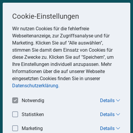
Steuerberater
Cookie-Einstellungen
Uwe Glauner
Wir nutzen Cookies für die fehlerfreie
Webseitenanzeige, zur Zugriffsanalyse und für
Erlachstraße 28, 75217 Birkenfeld
Marketing. Klicken Sie auf "Alle auswählen",
Telefon: 07082 7935533
stimmen Sie damit dem Einsatz von Cookies für
Mobil: 0151 15330111
diese Zwecke zu. Klicken Sie auf "Speichern", um
E-Mail:
stbglauner@t-online.de
Ihre Einstellungen individuell anzupassen. Mehr
Informationen über die auf unserer Webseite
eingesetzten Cookies finden Sie in unserer
Impressum
Datenschutz
Datenschutzerklärung.
Notwendig
Details
Statistiken
Details
Marketing
Details