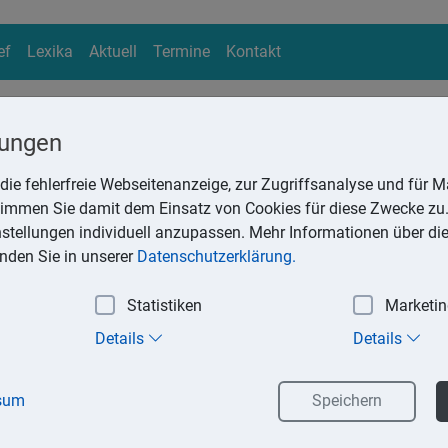
ef
Lexika
Aktuell
Termine
Kontakt
lungen
die fehlerfreie Webseitenanzeige, zur Zugriffsanalyse und für Ma
ika
stimmen Sie damit dem Einsatz von Cookies für diese Zwecke zu.
Suchen
instellungen individuell anzupassen. Mehr Informationen über di
inden Sie in unserer
Datenschutzerklärung.
Statistiken
Marketi
der -verlust bei Bahnreisen
Details
Details
tandenen Schaden grundsätzlich aufkommen, wenn Reisegepäck 
s muss zwischen Handgepäck und aufgegebenem Gepäck untersc
sum
Speichern