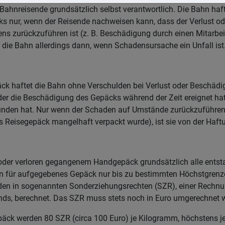
Bahnreisende grundsätzlich selbst verantwortlich. Die Bahn hafte
 nur, wenn der Reisende nachweisen kann, dass der Verlust od
s zurückzuführen ist (z. B. Beschädigung durch einen Mitarbe
 die Bahn allerdings dann, wenn Schadensursache ein Unfall ist
k haftet die Bahn ohne Verschulden bei Verlust oder Beschädi
oder die Beschädigung des Gepäcks während der Zeit ereignet hat,
den hat. Nur wenn der Schaden auf Umstände zurückzuführen is
as Reisegepäck mangelhaft verpackt wurde), ist sie von der Haftu
der verloren gegangenem Handgepäck grundsätzlich alle ents
ahn für aufgegebenes Gepäck nur bis zu bestimmten Höchstgrenz
en in sogenannten Sonderziehungsrechten (SZR), einer Rechnu
nds, berechnet. Das SZR muss stets noch in Euro umgerechnet 
epäck werden 80 SZR (circa 100 Euro) je Kilogramm, höchstens 