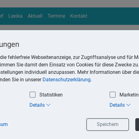
ef
Lexika
Aktuell
Termine
Kontakt
lungen
die fehlerfreie Webseitenanzeige, zur Zugriffsanalyse und für Ma
ika
stimmen Sie damit dem Einsatz von Cookies für diese Zwecke zu.
Suchen
instellungen individuell anzupassen. Mehr Informationen über di
inden Sie in unserer
Datenschutzerklärung.
Statistiken
Marketi
rtschaftsgüter
Details
Details
atente, Fabrikationsverfahren, Kundenstamm und Geschäftswert 
en materiellen Wirtschaftsgütern sind immaterielle Wirtschaftsgü
sum
Speichern
inen wirtschaftlichen Wert dar, der selbständig bewertbar ist.