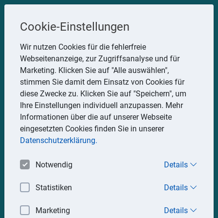
Steuerberater
Cookie-Einstellungen
Uwe Glauner
Wir nutzen Cookies für die fehlerfreie
Webseitenanzeige, zur Zugriffsanalyse und für
Erlachstraße 28, 75217 Birkenfeld
Marketing. Klicken Sie auf "Alle auswählen",
Telefon: 07082 7935533
stimmen Sie damit dem Einsatz von Cookies für
Mobil: 0151 15330111
diese Zwecke zu. Klicken Sie auf "Speichern", um
E-Mail:
stbglauner@t-online.de
Ihre Einstellungen individuell anzupassen. Mehr
Informationen über die auf unserer Webseite
eingesetzten Cookies finden Sie in unserer
Impressum
Datenschutz
Datenschutzerklärung.
Notwendig
Details
Statistiken
Details
Marketing
Details