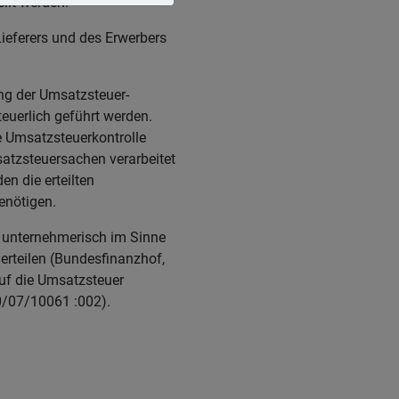
llt werden.
ieferers und des Erwerbers
ng der Umsatzsteuer-
euerlich geführt werden.
e Umsatzsteuerkontrolle
atzsteuersachen verarbeitet
n die erteilten
enötigen.
, unternehmerisch im Sinne
erteilen (Bundesfinanzhof,
auf die Umsatzsteuer
0/07/10061 :002).