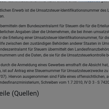
teuer-Identifikationsnummer kann online unter
www.bzst.de
geste
lichen Erwerb ist die Umsatzsteuer-Identifikationsnummer des L
en.
ermitteln dem Bundeszentralamt für Steuern die für die Erteilu
derlichen Angaben über die Unternehmen, die bei ihnen umsatzst
 die Erteilung einer Umsatzsteuer-Identifikationsnummer, für di
lfe zwischen den zuständigen Behörden anderer Staaten in Ums
ndeszentralamt für Steuern übermittelt den Landesfinanzbehörde
snummern und die Daten, die sie für die Umsatzsteuerkontrolle b
ie durch die Anmeldung eines Gewerbes ernsthaft die Absicht hat
n, ist auf Antrag eine Steuernummer für Umsatzsteuerzwecke zu 
6/07). Hiervon ausgenommen sind Fälle eines offensichtlichen, 
desfinanzministerium, Schreiben vom 1.7.2010, IV D 3 - S 742
ile (Quellen)