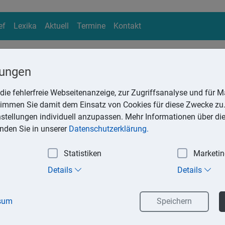
ef
Lexika
Aktuell
Termine
Kontakt
lungen
die fehlerfreie Webseitenanzeige, zur Zugriffsanalyse und für Ma
ika
stimmen Sie damit dem Einsatz von Cookies für diese Zwecke zu.
Suchen
instellungen individuell anzupassen. Mehr Informationen über di
inden Sie in unserer
Datenschutzerklärung.
Statistiken
Marketi
dentifikationsnummer
Details
Details
ationsnummer hat eine Überwachungsfunktion. Sie dient dem D
 die Versteuerung der innergemeinschaftlichen Erwerbe sicher st
sum
Speichern
euern erteilt Unternehmern auf Antrag eine Umsatzsteuer-Ident