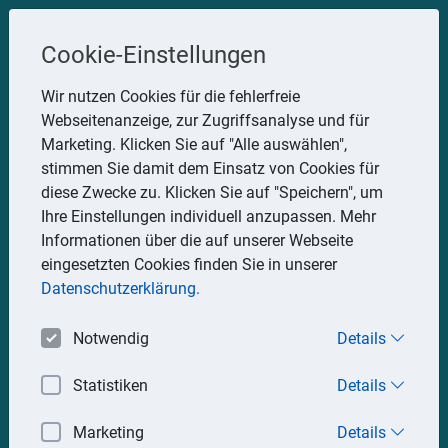
Steuerberater
Cookie-Einstellungen
Uwe Glauner
Wir nutzen Cookies für die fehlerfreie
Webseitenanzeige, zur Zugriffsanalyse und für
Erlachstraße 28, 75217 Birkenfeld
Marketing. Klicken Sie auf "Alle auswählen",
Telefon: 07082 7935533
stimmen Sie damit dem Einsatz von Cookies für
Mobil: 0151 15330111
diese Zwecke zu. Klicken Sie auf "Speichern", um
E-Mail:
stbglauner@t-online.de
Ihre Einstellungen individuell anzupassen. Mehr
Informationen über die auf unserer Webseite
eingesetzten Cookies finden Sie in unserer
Impressum
Datenschutz
Datenschutzerklärung.
Notwendig
Details
Statistiken
Details
Marketing
Details