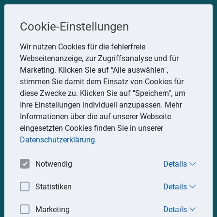
Steuerberater
Cookie-Einstellungen
Uwe Glauner
Wir nutzen Cookies für die fehlerfreie
Webseitenanzeige, zur Zugriffsanalyse und für
Erlachstraße 28, 75217 Birkenfeld
Marketing. Klicken Sie auf "Alle auswählen",
Telefon: 07082 7935533
stimmen Sie damit dem Einsatz von Cookies für
Mobil: 0151 15330111
diese Zwecke zu. Klicken Sie auf "Speichern", um
E-Mail:
stbglauner@t-online.de
Ihre Einstellungen individuell anzupassen. Mehr
Informationen über die auf unserer Webseite
eingesetzten Cookies finden Sie in unserer
Impressum
Datenschutz
Datenschutzerklärung.
Notwendig
Details
Statistiken
Details
Marketing
Details