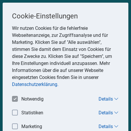
Steuerberater
Cookie-Einstellungen
Uwe Glauner
Wir nutzen Cookies für die fehlerfreie
Webseitenanzeige, zur Zugriffsanalyse und für
Erlachstraße 28, 75217 Birkenfeld
Marketing. Klicken Sie auf "Alle auswählen",
Telefon: 07082 7935533
stimmen Sie damit dem Einsatz von Cookies für
Mobil: 0151 15330111
diese Zwecke zu. Klicken Sie auf "Speichern", um
E-Mail:
stbglauner@t-online.de
Ihre Einstellungen individuell anzupassen. Mehr
Informationen über die auf unserer Webseite
eingesetzten Cookies finden Sie in unserer
Impressum
Datenschutz
Datenschutzerklärung.
Notwendig
Details
Statistiken
Details
Marketing
Details