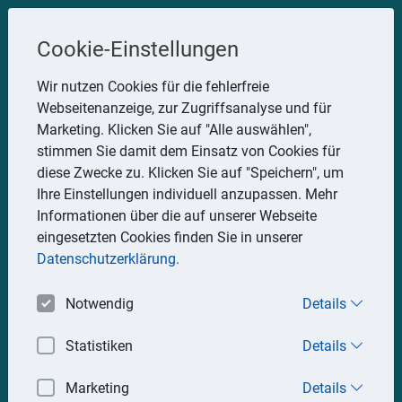
Steuerberater
Cookie-Einstellungen
Uwe Glauner
Wir nutzen Cookies für die fehlerfreie
Webseitenanzeige, zur Zugriffsanalyse und für
Erlachstraße 28, 75217 Birkenfeld
Marketing. Klicken Sie auf "Alle auswählen",
Telefon: 07082 7935533
stimmen Sie damit dem Einsatz von Cookies für
Mobil: 0151 15330111
diese Zwecke zu. Klicken Sie auf "Speichern", um
E-Mail:
stbglauner@t-online.de
Ihre Einstellungen individuell anzupassen. Mehr
Informationen über die auf unserer Webseite
eingesetzten Cookies finden Sie in unserer
Impressum
Datenschutz
Datenschutzerklärung.
Notwendig
Details
Statistiken
Details
Marketing
Details