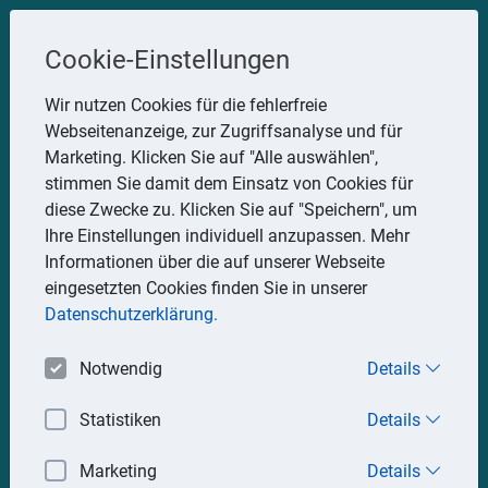
Steuerberater
Cookie-Einstellungen
Uwe Glauner
Wir nutzen Cookies für die fehlerfreie
Webseitenanzeige, zur Zugriffsanalyse und für
Erlachstraße 28, 75217 Birkenfeld
Marketing. Klicken Sie auf "Alle auswählen",
Telefon: 07082 7935533
stimmen Sie damit dem Einsatz von Cookies für
Mobil: 0151 15330111
diese Zwecke zu. Klicken Sie auf "Speichern", um
E-Mail:
stbglauner@t-online.de
Ihre Einstellungen individuell anzupassen. Mehr
Informationen über die auf unserer Webseite
eingesetzten Cookies finden Sie in unserer
Impressum
Datenschutz
Datenschutzerklärung.
Notwendig
Details
Statistiken
Details
Marketing
Details