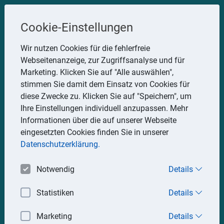
Steuerberater
Cookie-Einstellungen
Uwe Glauner
Wir nutzen Cookies für die fehlerfreie
Webseitenanzeige, zur Zugriffsanalyse und für
Erlachstraße 28, 75217 Birkenfeld
Marketing. Klicken Sie auf "Alle auswählen",
Telefon: 07082 7935533
stimmen Sie damit dem Einsatz von Cookies für
Mobil: 0151 15330111
diese Zwecke zu. Klicken Sie auf "Speichern", um
E-Mail:
stbglauner@t-online.de
Ihre Einstellungen individuell anzupassen. Mehr
Informationen über die auf unserer Webseite
eingesetzten Cookies finden Sie in unserer
Impressum
Datenschutz
Datenschutzerklärung.
Notwendig
Details
Statistiken
Details
Marketing
Details