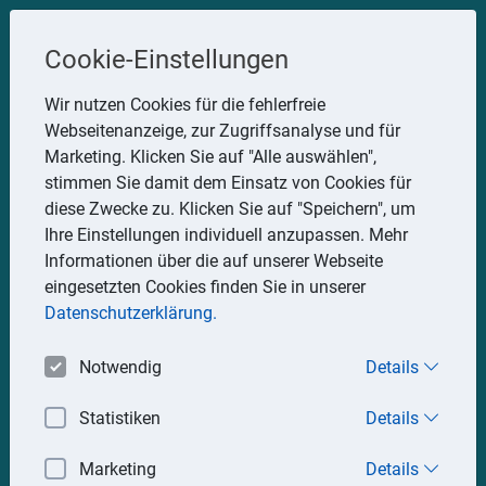
Steuerberater
Cookie-Einstellungen
Uwe Glauner
Wir nutzen Cookies für die fehlerfreie
Webseitenanzeige, zur Zugriffsanalyse und für
Erlachstraße 28, 75217 Birkenfeld
Marketing. Klicken Sie auf "Alle auswählen",
Telefon: 07082 7935533
stimmen Sie damit dem Einsatz von Cookies für
Mobil: 0151 15330111
diese Zwecke zu. Klicken Sie auf "Speichern", um
E-Mail:
stbglauner@t-online.de
Ihre Einstellungen individuell anzupassen. Mehr
Informationen über die auf unserer Webseite
eingesetzten Cookies finden Sie in unserer
Impressum
Datenschutz
Datenschutzerklärung.
Notwendig
Details
Statistiken
Details
Marketing
Details