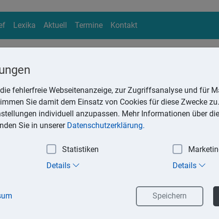
ef
Lexika
Aktuell
Termine
Kontakt
lungen
die fehlerfreie Webseitenanzeige, zur Zugriffsanalyse und für Ma
ika
stimmen Sie damit dem Einsatz von Cookies für diese Zwecke zu.
Suchen
instellungen individuell anzupassen. Mehr Informationen über di
inden Sie in unserer
Datenschutzerklärung.
Statistiken
Marketi
innermittlungsart
Details
Details
 der Gewinnermittlungsart (von der Einnahmen-Überschuss-Re
 oder umgekehrt), sind Gewinnkorrekturen durch Hinzurechnun
sum
Speichern