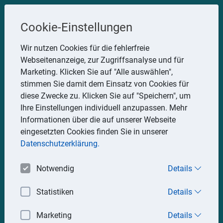
Steuerberater
Cookie-Einstellungen
Uwe Glauner
Wir nutzen Cookies für die fehlerfreie
Webseitenanzeige, zur Zugriffsanalyse und für
Erlachstraße 28, 75217 Birkenfeld
Marketing. Klicken Sie auf "Alle auswählen",
Telefon: 07082 7935533
stimmen Sie damit dem Einsatz von Cookies für
Mobil: 0151 15330111
diese Zwecke zu. Klicken Sie auf "Speichern", um
E-Mail:
stbglauner@t-online.de
Ihre Einstellungen individuell anzupassen. Mehr
Informationen über die auf unserer Webseite
eingesetzten Cookies finden Sie in unserer
Impressum
Datenschutz
Datenschutzerklärung.
Notwendig
Details
Statistiken
Details
Marketing
Details