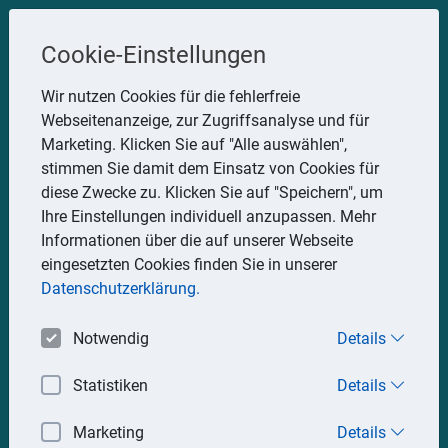
Steuerberater
Cookie-Einstellungen
Uwe Glauner
Wir nutzen Cookies für die fehlerfreie
Webseitenanzeige, zur Zugriffsanalyse und für
Erlachstraße 28, 75217 Birkenfeld
Marketing. Klicken Sie auf "Alle auswählen",
Telefon: 07082 7935533
stimmen Sie damit dem Einsatz von Cookies für
Mobil: 0151 15330111
diese Zwecke zu. Klicken Sie auf "Speichern", um
E-Mail:
stbglauner@t-online.de
Ihre Einstellungen individuell anzupassen. Mehr
Informationen über die auf unserer Webseite
eingesetzten Cookies finden Sie in unserer
Impressum
Datenschutz
Datenschutzerklärung.
Notwendig
Details
Statistiken
Details
Marketing
Details