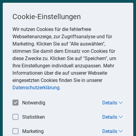
Steuerberater
Cookie-Einstellungen
Uwe Glauner
Wir nutzen Cookies für die fehlerfreie
Webseitenanzeige, zur Zugriffsanalyse und für
Erlachstraße 28, 75217 Birkenfeld
Marketing. Klicken Sie auf "Alle auswählen",
Telefon: 07082 7935533
stimmen Sie damit dem Einsatz von Cookies für
Mobil: 0151 15330111
diese Zwecke zu. Klicken Sie auf "Speichern", um
E-Mail:
stbglauner@t-online.de
Ihre Einstellungen individuell anzupassen. Mehr
Informationen über die auf unserer Webseite
eingesetzten Cookies finden Sie in unserer
Impressum
Datenschutz
Datenschutzerklärung.
Notwendig
Details
Statistiken
Details
Marketing
Details