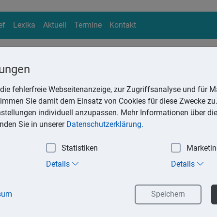
ef
Lexika
Aktuell
Termine
Kontakt
lungen
die fehlerfreie Webseitenanzeige, zur Zugriffsanalyse und für Ma
ika
stimmen Sie damit dem Einsatz von Cookies für diese Zwecke zu.
Suchen
instellungen individuell anzupassen. Mehr Informationen über di
inden Sie in unserer
Datenschutzerklärung.
Statistiken
Marketi
Details
Details
owie alle anderen Pensionszahlungen (z.B. Werksrenten) gelten s
 der Lohnsteuer. Die steuerpflichtige Pension kann um einen Ve
sum
Speichern
en.