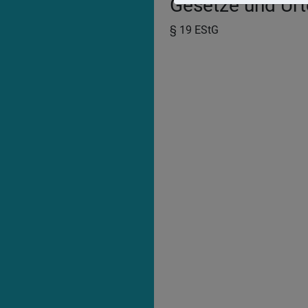
Gesetze und Urte
§ 19 EStG