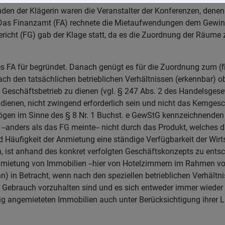
den der Klägerin waren die Veranstalter der Konferenzen, denen
. Das Finanzamt (FA) rechnete die Mietaufwendungen dem Gewin
richt (FG) gab der Klage statt, da es die Zuordnung der Räume 
des FA für begründet. Danach genügt es für die Zuordnung zum (
ch den tatsächlichen betrieblichen Verhältnissen (erkennbar) ob
Geschäftsbetrieb zu dienen (vgl. § 247 Abs. 2 des Handelsges
r dienen, nicht zwingend erforderlich sein und nicht das Kernge
mögen im Sinne des § 8 Nr. 1 Buchst. e GewStG kennzeichnenden
--anders als das FG meinte-- nicht durch das Produkt, welches d
 Häufigkeit der Anmietung eine ständige Verfügbarkeit der Wirt
, ist anhand des konkret verfolgten Geschäftskonzepts zu entsch
Anmietung von Immobilien --hier von Hotelzimmern im Rahmen v
) in Betracht, wenn nach den speziellen betrieblichen Verhältn
en Gebrauch vorzuhalten sind und es sich entweder immer wieder
tig angemieteten Immobilien auch unter Berücksichtigung ihrer 