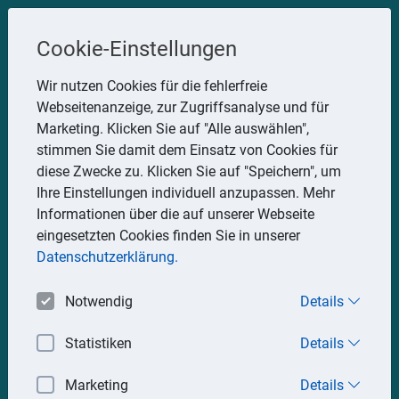
Steuerberater
Cookie-Einstellungen
Uwe Glauner
Wir nutzen Cookies für die fehlerfreie
Webseitenanzeige, zur Zugriffsanalyse und für
Erlachstraße 28, 75217 Birkenfeld
Marketing. Klicken Sie auf "Alle auswählen",
Telefon: 07082 7935533
stimmen Sie damit dem Einsatz von Cookies für
Mobil: 0151 15330111
diese Zwecke zu. Klicken Sie auf "Speichern", um
E-Mail:
stbglauner@t-online.de
Ihre Einstellungen individuell anzupassen. Mehr
Informationen über die auf unserer Webseite
eingesetzten Cookies finden Sie in unserer
Impressum
Datenschutz
Datenschutzerklärung.
Notwendig
Details
Statistiken
Details
Marketing
Details